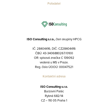
Pořadatel
ISO Consulting s.r.o.,
člen skupiny HPCG
IČ: 28404416, DIČ: CZ28404416
ČBÚ: 43-3406880267/0100
OR: spisová značka C 139092
vedená u MS v Praze.
Reg. číslo ÚOOÚ: 00047521
Kontaktní adresa
ISO Consulting s.r.o.
Burzovní Palác
Rybná 682/14
CZ – 110 05 Praha 1