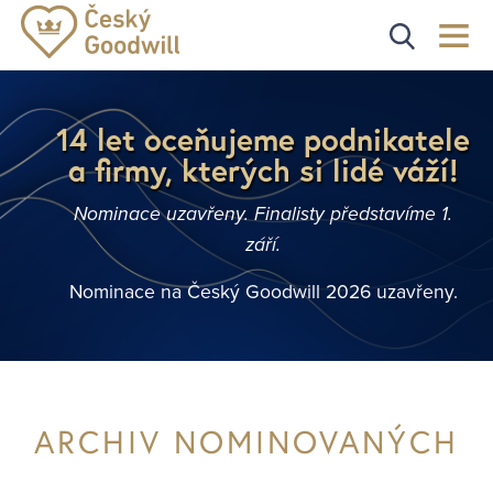
14 let oceňujeme podnikatele
a firmy, kterých si lidé váží!
Nominace uzavřeny. Finalisty představíme 1.
září.
Nominace na Český Goodwill 2026 uzavřeny.
ARCHIV NOMINOVANÝCH