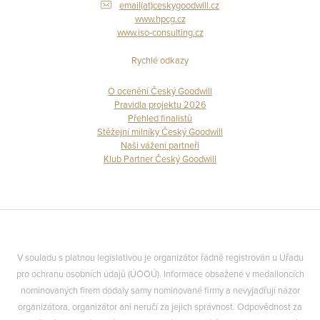
email(at)ceskygoodwill.cz
www.hpcg.cz
www.iso-consulting.cz
Rychlé odkazy
O ocenění Český Goodwill
Pravidla projektu 2026
Přehled finalistů
Stěžejní milníky Český Goodwill
Naši vážení partneři
Klub Partner Český Goodwill
V souladu s platnou legislativou je organizátor řádně registrován u Úřadu
pro ochranu osobních údajů (ÚOOÚ). Informace obsažené v medailoncích
nominovaných firem dodaly samy nominované firmy a nevyjadřují názor
organizátora, organizátor ani neručí za jejich správnost. Odpovědnost za