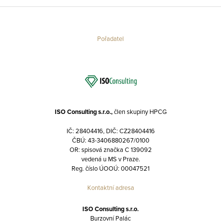
Pořadatel
ISO Consulting s.r.o.,
člen skupiny HPCG
IČ: 28404416, DIČ: CZ28404416
ČBÚ: 43-3406880267/0100
OR: spisová značka C 139092
vedená u MS v Praze.
Reg. číslo ÚOOÚ: 00047521
Kontaktní adresa
ISO Consulting s.r.o.
Burzovní Palác