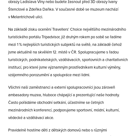
obrazy Ladislava Vlny nebo budete žasnout před 3D obrazy Ivany
Štenclové a Zdeňka Daňka. V současné době se muzeum nachází
v Melantrichově ulici.
Na základě zisku ocenění Travellers' Choice největšího mezinárodního
turistického portálu Tripadvisor, již druhým rokem po sobě se řadíme
mezi 1 % nejlepších turistických subjektů na světě, na základě čehož
jsme aktuálně na skvělém 12. místě v ČR. Spolupracujeme s řadou
turistických, podnikatelských, vzdělávacích, sportovních a charitativních
institucí, pro které jsme významným prostředníkem kulturní výměny,
vzájemného porozumění a spolupráce mezi lidmi.
Všichni naši zaměstnanci a externí spolupracovníci jsou zároveň
ambasadory muzea, hluboce chápající a prezentující naše hodnoty.
Často pořádáme obchodní setkání, účastníme se četných
mezinárodních konferencí, podporujeme sportovní, módní, kulturní,
vědecké a vzdělávací akce.
Pravidelně hostíme děti z dětských domovů nebo s různými