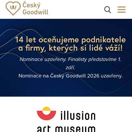
14 let oceňujeme podnikatele
a firmy, kterých si lidé váží!
Nominace uzavřeny. Finalisty představíme 1.
září.
Nominace na Český Goodwill 2026 uzavřeny.