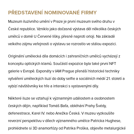
PŘEDSTAVENÍ NOMINOVANÉ FIRMY
Muzeum iluzivního umění v Praze je první muzeum svého druhu v
České republice. Vzniklo jako dočasná výstava děl několika českých
umělců v domě U Červené lišky, přesně naproti orloji. Na základě
velkého zájmu veřejnosti o výstavu se rozrostlo ve stálou expozici.
Originální umělecká díla domácích i zahraničních umělců vycházejí z
konceptu optických klamů. Součástí expozice byla také první NFT
galerie v Evropě. Exponáty v IAM Prague přenáší historické techniky
vytváření uměleckých iluzí do doby selfie a sociálních médií 21. století a
vybízí návštěvníky ke hře a interakci s vystavenými díly.
Některé iluze se vztahují k významným událostem a osobnostem
českých dějin, například Tomáš Baťa, obléhání Prahy Švédy,
defenestrace, Karel IV. nebo Anežka Česká. V muzeu vyzkoušíte
reverzní perspektivu v dílech významného umělce Patricka Hughese,
prohlédnete si 3D anamorfózy od Patrika Proška, objevíte metalurgické