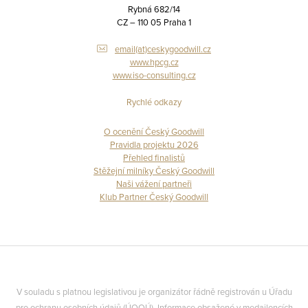
Rybná 682/14
CZ – 110 05 Praha 1
email(at)ceskygoodwill.cz
www.hpcg.cz
www.iso-consulting.cz
Rychlé odkazy
O ocenění Český Goodwill
Pravidla projektu 2026
Přehled finalistů
Stěžejní milníky Český Goodwill
Naši vážení partneři
Klub Partner Český Goodwill
V souladu s platnou legislativou je organizátor řádně registrován u Úřadu
pro ochranu osobních údajů (ÚOOÚ). Informace obsažené v medailoncích