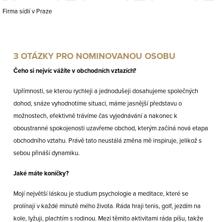
Firma sídlí v Praze
3 OTÁZKY PRO NOMINOVANOU OSOBU
Čeho si nejvíc vážíte v obchodních vztazích?
Upřímnosti, se kterou rychleji a jednodušeji dosahujeme společných
dohod, snáze vyhodnotíme situaci, máme jasnější představu o
možnostech, efektivně trávíme čas vyjednávání a nakonec k
oboustranné spokojenosti uzavřeme obchod, kterým začíná nová etapa
obchodního vztahu. Právě tato neustálá změna mě inspiruje, jelikož s
sebou přináší dynamiku.
Jaké máte koníčky?
Mojí největší láskou je studium psychologie a meditace, které se
prolínají v každé minutě mého života. Ráda hraji tenis, golf, jezdím na
kole, lyžuji, plachtím s rodinou. Mezi těmito aktivitami ráda píšu, takže