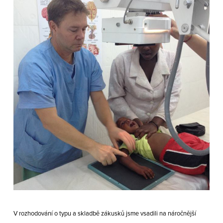
V rozhodování o typu a skladbě zákusků jsme vsadili na náročnější