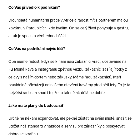
Co Vás přivedlo k podnikání?
Dlouholetá humanitární práce v Africe a radost mít s partnerem malou
kavárnu v Pardubicích, kde bydlím. On se celý život pohybuje v gastru,
a tak je spousta věcí jednodušších.
Co Vás na podnikání nejvíc těší?
Oba máme radost, když se k nám naši zákazníci vrací, dostáváme na
FB Mlsná káva a Instagramu zpětnou vazbu, zákazníci zasílají fotky z
oslavy s naším dortem nebo zákusky. Máme řadu zákazníků, kteří
pravidelně přicházejí od našeho otevření kavárny před pěti lety. To je ta
největší radost a snad i to, že to tak nějak děláme dobře.
Jaké máte plány do budoucna?
Určitě ne někam expandovat, ale pěkně zůstat na svém místě, snažit se
udržet náš standard v nabídce a servisu pro zákazníky a poskytovat
dobrou cukrařinu.