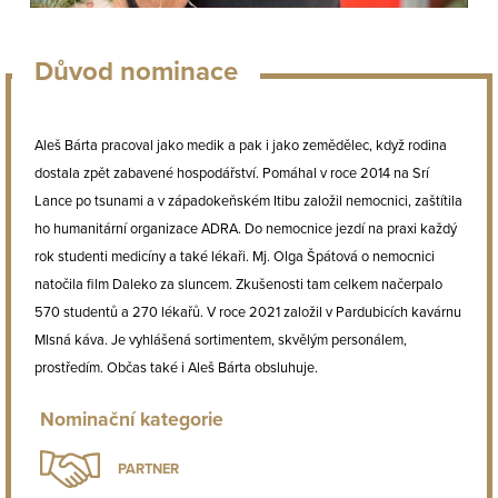
Důvod nominace
Aleš Bárta pracoval jako medik a pak i jako zemědělec, když rodina
dostala zpět zabavené hospodářství. Pomáhal v roce 2014 na Srí
Lance po tsunami a v západokeňském Itibu založil nemocnici, zaštítila
ho humanitární organizace ADRA. Do nemocnice jezdí na praxi každý
rok studenti medicíny a také lékaři. Mj. Olga Špátová o nemocnici
natočila film Daleko za sluncem. Zkušenosti tam celkem načerpalo
570 studentů a 270 lékařů. V roce 2021 založil v Pardubicích kavárnu
Mlsná káva. Je vyhlášená sortimentem, skvělým personálem,
prostředím. Občas také i Aleš Bárta obsluhuje.
Nominační kategorie
PARTNER