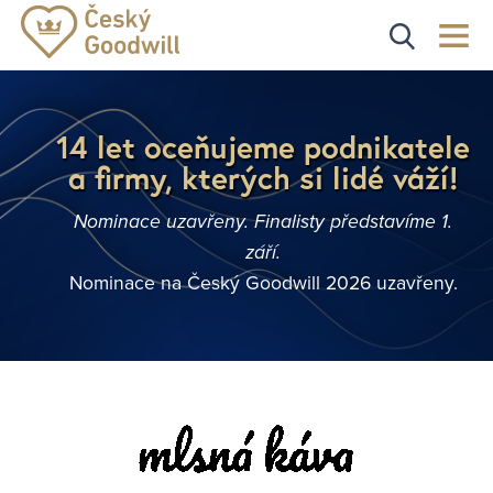
14 let oceňujeme podnikatele
a firmy, kterých si lidé váží!
Nominace uzavřeny. Finalisty představíme 1.
září.
Nominace na Český Goodwill 2026 uzavřeny.