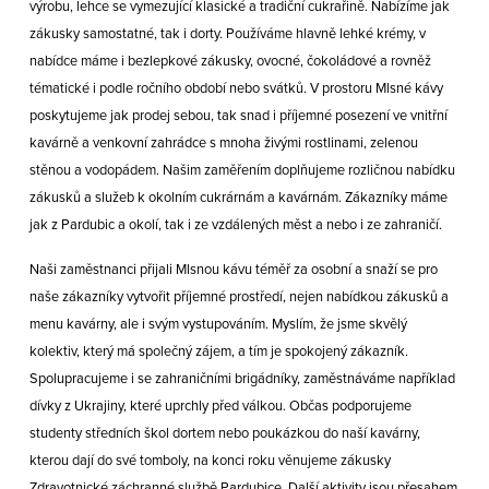
výrobu, lehce se vymezující klasické a tradiční cukrařině. Nabízíme jak
zákusky samostatné, tak i dorty. Používáme hlavně lehké krémy, v
nabídce máme i bezlepkové zákusky, ovocné, čokoládové a rovněž
tématické i podle ročního období nebo svátků. V prostoru Mlsné kávy
poskytujeme jak prodej sebou, tak snad i příjemné posezení ve vnitřní
kavárně a venkovní zahrádce s mnoha živými rostlinami, zelenou
stěnou a vodopádem. Našim zaměřením doplňujeme rozličnou nabídku
zákusků a služeb k okolním cukrárnám a kavárnám. Zákazníky máme
jak z Pardubic a okolí, tak i ze vzdálených měst a nebo i ze zahraničí.
Naši zaměstnanci přijali Mlsnou kávu téměř za osobní a snaží se pro
naše zákazníky vytvořit příjemné prostředí, nejen nabídkou zákusků a
menu kavárny, ale i svým vystupováním. Myslím, že jsme skvělý
kolektiv, který má společný zájem, a tím je spokojený zákazník.
Spolupracujeme i se zahraničními brigádníky, zaměstnáváme například
dívky z Ukrajiny, které uprchly před válkou. Občas podporujeme
studenty středních škol dortem nebo poukázkou do naší kavárny,
kterou dají do své tomboly, na konci roku věnujeme zákusky
Zdravotnické záchranné službě Pardubice. Další aktivity jsou přesahem