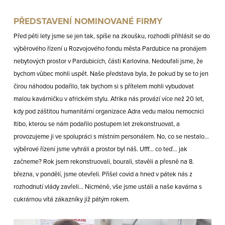
PŘEDSTAVENÍ NOMINOVANÉ FIRMY
Před pěti lety jsme se jen tak, spíše na zkoušku, rozhodli přihlásit se do
výběrového řízení u Rozvojového fondu města Pardubice na pronájem
nebytových prostor v Pardubicích, části Karlovina. Nedoufali jsme, že
bychom vůbec mohli uspět. Naše představa byla, že pokud by se to jen
čirou náhodou podařilo, tak bychom si s přítelem mohli vybudovat
malou kavárničku v africkém stylu. Afrika nás provází více než 20 let,
kdy pod záštitou humanitární organizace Adra vedu malou nemocnici
Itibo, kterou se nám podařilo postupem let zrekonstruovat, a
provozujeme ji ve spolupráci s místním personálem. No, co se nestalo...
výběrové řízení jsme vyhráli a prostor byl náš. Ufff... co teď... jak
začneme? Rok jsem rekonstruovali, bourali, stavěli a přesně na 8.
března, v pondělí, jsme otevřeli. Přišel covid a hned v pátek nás z
rozhodnutí vlády zavřeli... Nicméně, vše jsme ustáli a naše kavárna s
cukrárnou vítá zákazníky již pátým rokem.