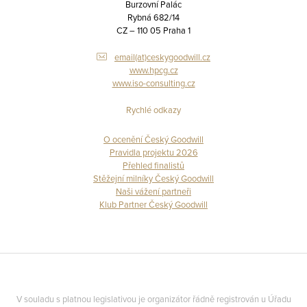
Burzovní Palác
Rybná 682/14
CZ – 110 05 Praha 1
email(at)ceskygoodwill.cz
www.hpcg.cz
www.iso-consulting.cz
Rychlé odkazy
O ocenění Český Goodwill
Pravidla projektu 2026
Přehled finalistů
Stěžejní milníky Český Goodwill
Naši vážení partneři
Klub Partner Český Goodwill
V souladu s platnou legislativou je organizátor řádně registrován u Úřadu