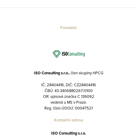
Pořadatel
ISO Consulting s.r.o.,
člen skupiny HPCG
IČ: 28404416, DIČ: CZ28404416
ČBÚ: 43-3406880267/0100
OR: spisová značka C 139092
vedená u MS v Praze.
Reg. číslo ÚOOÚ: 00047521
Kontaktní adresa
ISO Consulting s.r.o.