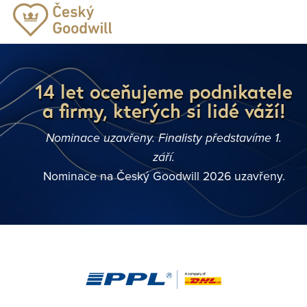
14 let oceňujeme podnikatele
a firmy, kterých si lidé váží!
Nominace uzavřeny. Finalisty představíme 1.
září.
Nominace na Český Goodwill 2026 uzavřeny.