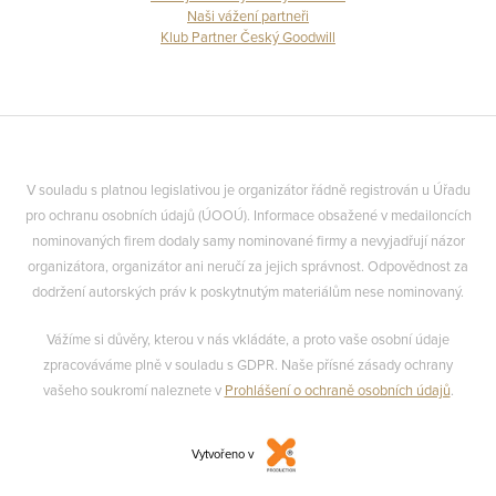
Naši vážení partneři
Klub Partner Český Goodwill
V souladu s platnou legislativou je organizátor řádně registrován u Úřadu
pro ochranu osobních údajů (ÚOOÚ). Informace obsažené v medailoncích
nominovaných firem dodaly samy nominované firmy a nevyjadřují názor
organizátora, organizátor ani neručí za jejich správnost. Odpovědnost za
dodržení autorských práv k poskytnutým materiálům nese nominovaný.
Vážíme si důvěry, kterou v nás vkládáte, a proto vaše osobní údaje
zpracováváme plně v souladu s GDPR. Naše přísné zásady ochrany
vašeho soukromí naleznete v
Prohlášení o ochraně osobních údajů
.
Vytvořeno v