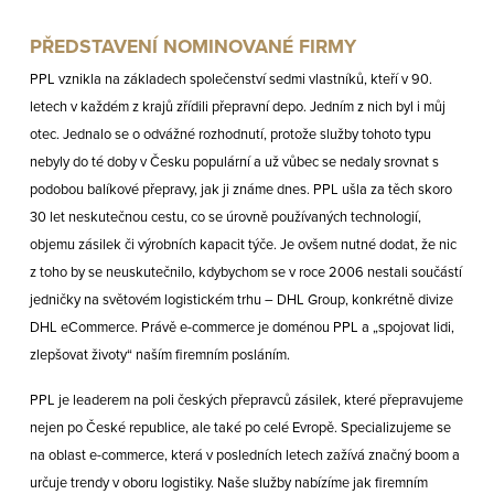
PŘEDSTAVENÍ NOMINOVANÉ FIRMY
PPL vznikla na základech společenství sedmi vlastníků, kteří v 90.
letech v každém z krajů zřídili přepravní depo. Jedním z nich byl i můj
otec. Jednalo se o odvážné rozhodnutí, protože služby tohoto typu
nebyly do té doby v Česku populární a už vůbec se nedaly srovnat s
podobou balíkové přepravy, jak ji známe dnes. PPL ušla za těch skoro
30 let neskutečnou cestu, co se úrovně používaných technologií,
objemu zásilek či výrobních kapacit týče. Je ovšem nutné dodat, že nic
z toho by se neuskutečnilo, kdybychom se v roce 2006 nestali součástí
jedničky na světovém logistickém trhu – DHL Group, konkrétně divize
DHL eCommerce. Právě e-commerce je doménou PPL a „spojovat lidi,
zlepšovat životy“ naším firemním posláním.
PPL je leaderem na poli českých přepravců zásilek, které přepravujeme
nejen po České republice, ale také po celé Evropě. Specializujeme se
na oblast e-commerce, která v posledních letech zažívá značný boom a
určuje trendy v oboru logistiky. Naše služby nabízíme jak firemním