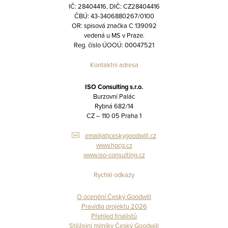
IČ: 28404416, DIČ: CZ28404416
ČBÚ: 43-3406880267/0100
OR: spisová značka C 139092
vedená u MS v Praze.
Reg. číslo ÚOOÚ: 00047521
Kontaktní adresa
ISO Consulting s.r.o.
Burzovní Palác
Rybná 682/14
CZ – 110 05 Praha 1
email(at)ceskygoodwill.cz
www.hpcg.cz
www.iso-consulting.cz
Rychlé odkazy
O ocenění Český Goodwill
Pravidla projektu 2026
Přehled finalistů
Stěžejní milníky Český Goodwill