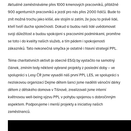
Aktuálně zaměstnáváme přes 1000 kmenových pracovníků, přibližně
900 agenturních pracovníků a jezdí pro nás přes 2000 řidičů. Bude to
znít možná trochu jako klišé, ale stojím si zatím, že jsou to právě lidé,
kteří tvoří ducha společnosti. Dokud si budou naši lidé uvědomovat
svoji důležitost a budou spokojeni s pracovními podmínkami, promítne
se toto i do kvality našich služeb, a tím pádem i spokojenosti
zákazníků. Tato nekonečná smyčka je ostatně i hlavní strategií PPL.
Téma charitativních aktivit (a obecně ESG) by vystačilo na samotný
článek, zmíním tedy některé vybrané projekty z poslední doby – ve
spolupráci s Lesy ČR jsme vysadili náš první PPL LES, ve spolupráci s
neziskovou organizací Dejme dětem šanci jsme nadělili vánoční dárky
dětem z dětského domova v Tišnově, zrealizovali jsme interní
květnovou well-being výzvu PPL v pohybu spojenou s dobročinným
aspektem. Podporujeme i menší projekty a iniciativy našich
zaměstnanců.