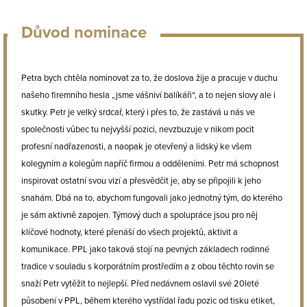
Důvod nominace
Petra bych chtěla nominovat za to, že doslova žije a pracuje v duchu
našeho firemního hesla „jsme vášniví balíkáři“, a to nejen slovy ale i
skutky. Petr je velký srdcař, který i přes to, že zastává u nás ve
společnosti vůbec tu nejvyšší pozici, nevzbuzuje v nikom pocit
profesní nadřazenosti, a naopak je otevřený a lidský ke všem
kolegyním a kolegům napříč firmou a odděleními. Petr má schopnost
inspirovat ostatní svou vizí a přesvědčit je, aby se připojili k jeho
snahám. Dbá na to, abychom fungovali jako jednotný tým, do kterého
je sám aktivně zapojen. Týmový duch a spolupráce jsou pro něj
klíčové hodnoty, které přenáší do všech projektů, aktivit a
komunikace. PPL jako taková stojí na pevných základech rodinné
tradice v souladu s korporátním prostředím a z obou těchto rovin se
snaží Petr vytěžit to nejlepší. Před nedávnem oslavil své 20leté
působení v PPL, během kterého vystřídal řadu pozic od tisku etiket,