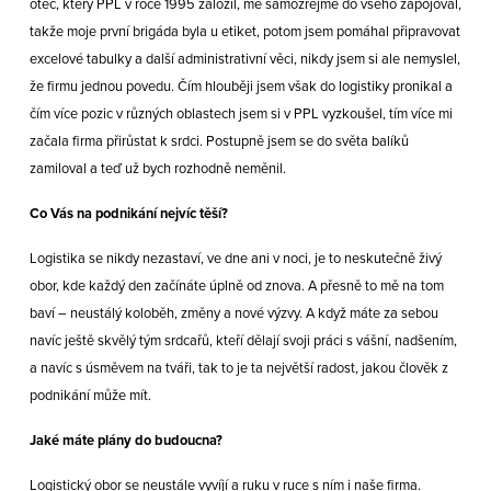
otec, který PPL v roce 1995 založil, mě samozřejmě do všeho zapojoval,
takže moje první brigáda byla u etiket, potom jsem pomáhal připravovat
excelové tabulky a další administrativní věci, nikdy jsem si ale nemyslel,
že firmu jednou povedu. Čím hlouběji jsem však do logistiky pronikal a
čím více pozic v různých oblastech jsem si v PPL vyzkoušel, tím více mi
začala firma přirůstat k srdci. Postupně jsem se do světa balíků
zamiloval a teď už bych rozhodně neměnil.
Co Vás na podnikání nejvíc těší?
Logistika se nikdy nezastaví, ve dne ani v noci, je to neskutečně živý
obor, kde každý den začínáte úplně od znova. A přesně to mě na tom
baví – neustálý koloběh, změny a nové výzvy. A když máte za sebou
navíc ještě skvělý tým srdcařů, kteří dělají svoji práci s vášní, nadšením,
a navíc s úsměvem na tváři, tak to je ta největší radost, jakou člověk z
podnikání může mít.
Jaké máte plány do budoucna?
Logistický obor se neustále vyvíjí a ruku v ruce s ním i naše firma.