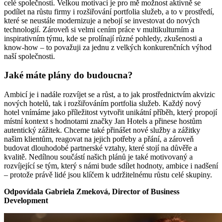
celé společnosti. Velkou motivací je pro mě možnost aktivně se
podílet na růstu firmy i rozšiřování portfolia služeb, a to v prostředí,
které se neustále modernizuje a nebojí se investovat do nových
technologií. Zároveň si velmi cením práce v multikulturním a
inspirativním týmu, kde se prolínají různé pohledy, zkušenosti a
know-how – to považuji za jednu z velkých konkurenčních výhod
naší společnosti.
Jaké máte plány do budoucna?
Ambicí je i nadále rozvíjet se a růst, a to jak prostřednictvím akvizic
nových hotelů, tak i rozšiřováním portfolia služeb. Každý nový
hotel vnímáme jako příležitost vytvořit unikátní příběh, který propojí
místní kontext s hodnotami značky Jan Hotels a přinese hostům
autentický zážitek. Chceme také přinášet nové služby a zážitky
našim klientům, reagovat na jejich potřeby a přání, a zároveň
budovat dlouhodobé partnerské vztahy, které stojí na důvěře a
kvalitě. Nedílnou součástí našich plánů je také motivovaný a
rozvíjející se tým, který s námi bude sdílet hodnoty, ambice i nadšení
– protože právě lidé jsou klíčem k udržitelnému růstu celé skupiny.
Odpovídala Gabriela Zmeková, Director of Business
Development