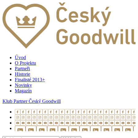
Úvod
O Projektu
Partneři
Historie
Finalisté 2013+
Novinky
Magazín
Klub Partner Český Goodwill