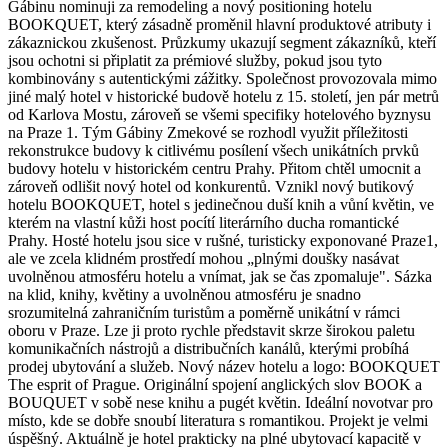
Gábinu nominuji za remodeling a nový positioning hotelu
BOOKQUET, který zásadně proměnil hlavní produktové atributy i
zákaznickou zkušenost. Průzkumy ukazují segment zákazníků, kteří
jsou ochotni si připlatit za prémiové služby, pokud jsou tyto
kombinovány s autentickými zážitky. Společnost provozovala mimo
jiné malý hotel v historické budově hotelu z 15. století, jen pár metrů
od Karlova Mostu, zároveň se všemi specifiky hotelového byznysu
na Praze 1. Tým Gábiny Zmekové se rozhodl využit příležitosti
rekonstrukce budovy k citlivému posílení všech unikátních prvků
budovy hotelu v historickém centru Prahy. Přitom chtěl umocnit a
zároveň odlišit nový hotel od konkurentů. Vznikl nový butikový
hotelu BOOKQUET, hotel s jedinečnou duší knih a vůní květin, ve
kterém na vlastní kůži host pocítí literárního ducha romantické
Prahy. Hosté hotelu jsou sice v rušné, turisticky exponované Praze1,
ale ve zcela klidném prostředí mohou „plnými doušky nasávat
uvolněnou atmosféru hotelu a vnímat, jak se čas zpomaluje". Sázka
na klid, knihy, květiny a uvolněnou atmosféru je snadno
srozumitelná zahraničním turistům a poměrně unikátní v rámci
oboru v Praze. Lze ji proto rychle představit skrze širokou paletu
komunikačních nástrojů a distribučních kanálů, kterými probíhá
prodej ubytování a služeb. Nový název hotelu a logo: BOOKQUET
The esprit of Prague. Originální spojení anglických slov BOOK a
BOUQUET v sobě nese knihu a pugét květin. Ideální novotvar pro
místo, kde se dobře snoubí literatura s romantikou. Projekt je velmi
úspěšný. Aktuálně je hotel prakticky na plné ubytovací kapacitě v