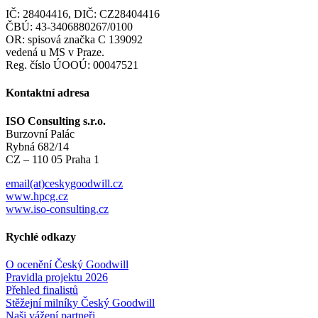
IČ: 28404416, DIČ: CZ28404416
ČBÚ: 43-3406880267/0100
OR: spisová značka C 139092
vedená u MS v Praze.
Reg. číslo ÚOOÚ: 00047521
Kontaktní adresa
ISO Consulting s.r.o.
Burzovní Palác
Rybná 682/14
CZ – 110 05 Praha 1
email(at)ceskygoodwill.cz
www.hpcg.cz
www.iso-consulting.cz
Rychlé odkazy
O ocenění Český Goodwill
Pravidla projektu 2026
Přehled finalistů
Stěžejní milníky Český Goodwill
Naši vážení partneři