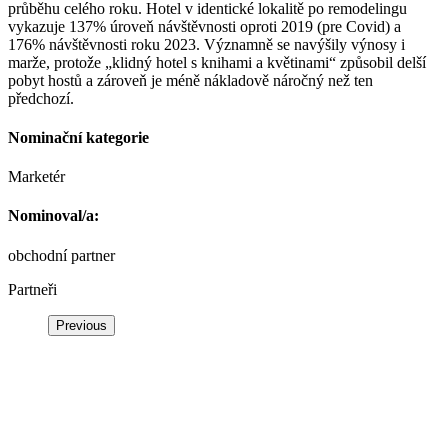
průběhu celého roku. Hotel v identické lokalitě po remodelingu
vykazuje 137% úroveň návštěvnosti oproti 2019 (pre Covid) a
176% návštěvnosti roku 2023. Významně se navýšily výnosy i
marže, protože „klidný hotel s knihami a květinami“ způsobil delší
pobyt hostů a zároveň je méně nákladově náročný než ten
předchozí.
Nominační kategorie
Marketér
Nominoval/a:
obchodní partner
Partneři
Previous