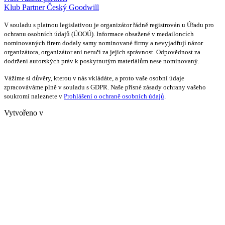
Klub Partner Český Goodwill
V souladu s platnou legislativou je organizátor řádně registrován u Úřadu pro
ochranu osobních údajů (ÚOOÚ). Informace obsažené v medailoncích
nominovaných firem dodaly samy nominované firmy a nevyjadřují názor
organizátora, organizátor ani neručí za jejich správnost. Odpovědnost za
dodržení autorských práv k poskytnutým materiálům nese nominovaný.
Vážíme si důvěry, kterou v nás vkládáte, a proto vaše osobní údaje
zpracováváme plně v souladu s GDPR. Naše přísné zásady ochrany vašeho
soukromí naleznete v
Prohlášení o ochraně osobních údajů
.
Vytvořeno v