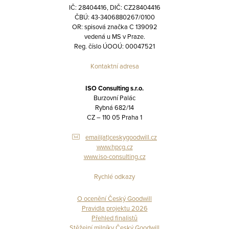
IČ: 28404416, DIČ: CZ28404416
ČBÚ: 43-3406880267/0100
OR: spisová značka C 139092
vedená u MS v Praze.
Reg. číslo ÚOOÚ: 00047521
Kontaktní adresa
ISO Consulting s.r.o.
Burzovní Palác
Rybná 682/14
CZ – 110 05 Praha 1
email(at)ceskygoodwill.cz
www.hpcg.cz
www.iso-consulting.cz
Rychlé odkazy
O ocenění Český Goodwill
Pravidla projektu 2026
Přehled finalistů
Stěžejní milníky Český Goodwill