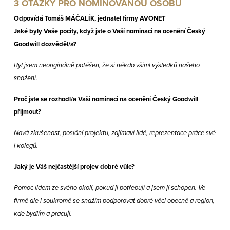
3 OTÁZKY PRO NOMINOVANOU OSOBU
Odpovídá
Tomáš MÁČALÍK, jednatel
firmy AVONET
Jaké byly Vaše pocity, když jste o Vaší nominaci na ocenění Český
Goodwill dozvěděl/a?
Byl jsem neoriginálně potěšen, že si někdo všiml výsledků našeho
snažení.
Proč jste se rozhodl/a Vaši nominaci na ocenění Český Goodwill
přijmout?
Nová zkušenost, poslání projektu, zajímaví lidé, reprezentace práce své
i kolegů.
Jaký je Váš nejčastější projev dobré vůle?
Pomoc lidem ze svého okolí, pokud ji potřebují a jsem jí schopen. Ve
firmě ale i soukromě se snažím podporovat dobré věci obecně a region,
kde bydlím a pracuji.