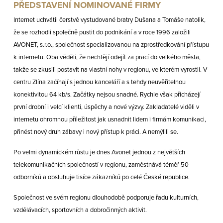
PŘEDSTAVENÍ NOMINOVANÉ FIRMY
Internet uchvátil čerstvě vystudované bratry Dušana a Tomáše natolik,
že se rozhodli společně pustit do podnikání a v roce 1996 založili
AVONET, s.r.o., společnost specializovanou na zprostředkování přístupu
k internetu. Oba věděli, že nechtějí odejít za prací do velkého města,
takže se zkusili postavit na vlastní nohy v regionu, ve kterém vyrostli. V
centru Zlína začínají s jednou kanceláří a s tehdy neuvěřitelnou
konektivitou 64 kb/s. Začátky nejsou snadné. Rychle však přicházejí
první drobní i velcí klienti, úspěchy a nové výzvy. Zakladatelé viděli v
internetu ohromnou příležitost jak usnadnit lidem i firmám komunikaci,
přinést nový druh zábavy i nový přístup k práci. A nemýlili se.
Po velmi dynamickém růstu je dnes Avonet jednou z největších
telekomunikačních společností v regionu, zaměstnává téměř 50
odborníků a obsluhuje tisíce zákazníků po celé České republice.
Společnost ve svém regionu dlouhodobě podporuje řadu kulturních,
vzdělávacích, sportovních a dobročinných aktivit.