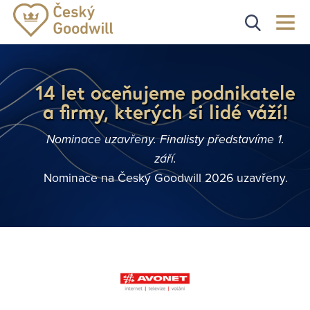
14 let oceňujeme podnikatele
a firmy, kterých si lidé váží!
Nominace uzavřeny. Finalisty představíme 1.
září.
Nominace na Český Goodwill 2026 uzavřeny.