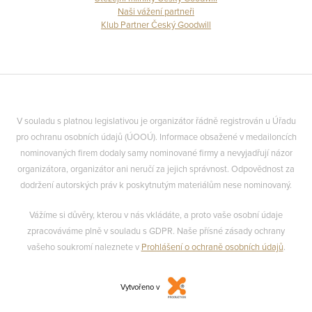
Naši vážení partneři
Klub Partner Český Goodwill
V souladu s platnou legislativou je organizátor řádně registrován u Úřadu
pro ochranu osobních údajů (ÚOOÚ). Informace obsažené v medailoncích
nominovaných firem dodaly samy nominované firmy a nevyjadřují názor
organizátora, organizátor ani neručí za jejich správnost. Odpovědnost za
dodržení autorských práv k poskytnutým materiálům nese nominovaný.
Vážíme si důvěry, kterou v nás vkládáte, a proto vaše osobní údaje
zpracováváme plně v souladu s GDPR. Naše přísné zásady ochrany
vašeho soukromí naleznete v
Prohlášení o ochraně osobních údajů
.
Vytvořeno v