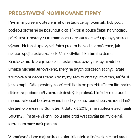
PŘEDSTAVENÍ NOMINOVANÉ FIRMY
Prvním impulzem k otevření jeho restaurace byl okamžik, kdy pocítil
potřebu profesně se posunout o další krok a pouze čekal na vhodnou
příležitost. Prostory Kulturního domu Crystal v České Lípě byly velkou
výzvou. Nutnost úpravy vnitřních prostor ho vedla k myšlence, jak
nejlépe spojit restauraci s dalšími aktivitami kulturního domu.
Kinokavárnu, která je součástí restaurace, oživily malby mladého
umělce Michala Janovského, který na svých obrazech zachytil tváře
z filmové a hudební scény. Kdo by byl těmito obrazy uchvácen, může si
je zakoupit. Dále prostory zdobí certifikáty od projektu Green life-prales
dětem za podporu při záchraně deštných pralesů. Lidé si v restauraci
mohou zakoupit borůvkový muffin, díky čemuž pomohou zachránit 1 m
2
deštného pralesa na Sumatře. K datu 7.8.2017 jsme společně zachránili
5901m
2
. Tím také všichni bojujeme proti vysazování palmy olejné,
která hubí plíce naší planety.
V současné době mají velkou stálou klientelu a lidé se k nic rádi vrací.