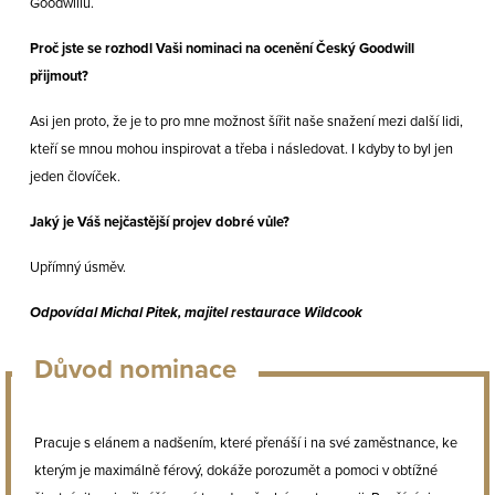
Goodwillu.
Proč jste se rozhodl Vaši nominaci na ocenění Český Goodwill
přijmout?
Asi jen proto, že je to pro mne možnost šířit naše snažení mezi další lidi,
kteří se mnou mohou inspirovat a třeba i následovat. I kdyby to byl jen
jeden človíček.
Jaký je Váš nejčastější projev dobré vůle?
Upřímný úsměv.
Odpovídal Michal Pitek, majitel restaurace Wildcook
Důvod nominace
Pracuje s elánem a nadšením, které přenáší i na své zaměstnance, ke
kterým je maximálně férový, dokáže porozumět a pomoci v obtížné