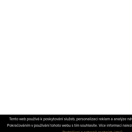
Tento web používá k poskytování služeb, personalizaci reklam a analýze ná
Pokračováním v používání tohoto webu s tím souhlasíte. Více informací nale