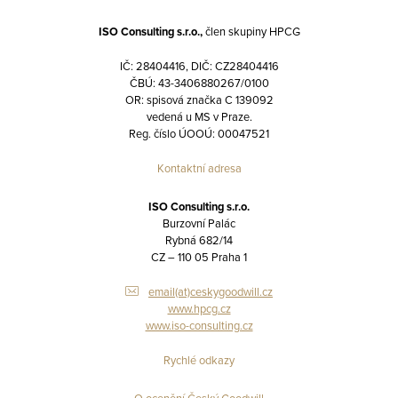
ISO Consulting s.r.o.,
člen skupiny HPCG
IČ: 28404416, DIČ: CZ28404416
ČBÚ: 43-3406880267/0100
OR: spisová značka C 139092
vedená u MS v Praze.
Reg. číslo ÚOOÚ: 00047521
Kontaktní adresa
ISO Consulting s.r.o.
Burzovní Palác
Rybná 682/14
CZ – 110 05 Praha 1
email(at)ceskygoodwill.cz
www.hpcg.cz
www.iso-consulting.cz
Rychlé odkazy