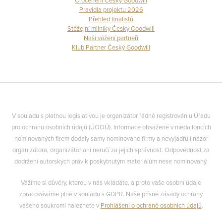
O ocenění Český Goodwill
Pravidla projektu 2026
Přehled finalistů
Stěžejní milníky Český Goodwill
Naši vážení partneři
Klub Partner Český Goodwill
V souladu s platnou legislativou je organizátor řádně registrován u Úřadu
pro ochranu osobních údajů (ÚOOÚ). Informace obsažené v medailoncích
nominovaných firem dodaly samy nominované firmy a nevyjadřují názor
organizátora, organizátor ani neručí za jejich správnost. Odpovědnost za
dodržení autorských práv k poskytnutým materiálům nese nominovaný.
Vážíme si důvěry, kterou v nás vkládáte, a proto vaše osobní údaje
zpracováváme plně v souladu s GDPR. Naše přísné zásady ochrany
vašeho soukromí naleznete v
Prohlášení o ochraně osobních údajů
.