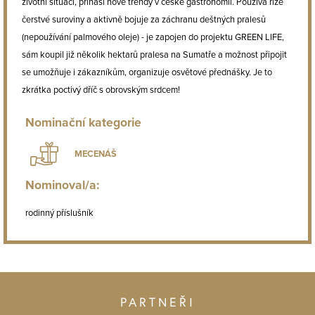
životní situaci, přináší nové trendy v české gastronomii. Používá rize
čerstvé suroviny a aktivně bojuje za záchranu deštných pralesů
(nepoužívání palmového oleje) - je zapojen do projektu GREEN LIFE,
sám koupil již několik hektarů pralesa na Sumatře a možnost připojit
se umožňuje i zákazníkům, organizuje osvětové přednášky. Je to
zkrátka poctivý dříč s obrovským srdcem!
Nominační kategorie
MECENÁŠ
Nominoval/a:
rodinný příslušník
PARTNEŘI