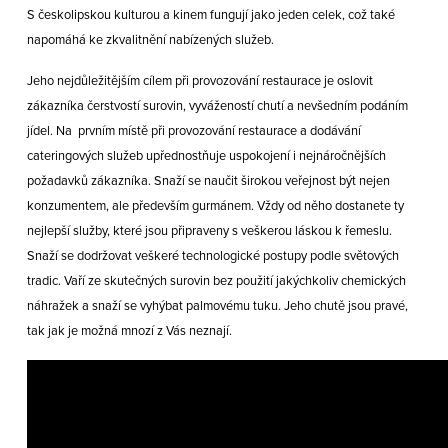
S českolipskou kulturou a kinem fungují jako jeden celek, což také
napomáhá ke zkvalitnění nabízených služeb.
Jeho nejdůležitějším cílem při provozování restaurace je oslovit
zákazníka čerstvostí surovin, vyvážeností chutí a nevšedním podáním
jídel. Na prvním místě při provozování restaurace a dodávání
cateringových služeb upřednostňuje uspokojení i nejnáročnějších
požadavků zákazníka. Snaží se naučit širokou veřejnost být nejen
konzumentem, ale především gurmánem. Vždy od něho dostanete ty
nejlepší služby, které jsou připraveny s veškerou láskou k řemeslu.
Snaží se dodržovat veškeré technologické postupy podle světových
tradic. Vaří ze skutečných surovin bez použití jakýchkoliv chemických
náhražek a snaží se vyhýbat palmovému tuku. Jeho chutě jsou pravé,
tak jak je možná mnozí z Vás neznají.