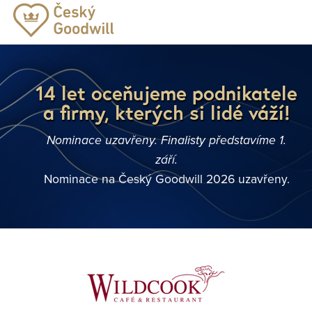
14 let oceňujeme podnikatele
a firmy, kterých si lidé váží!
Nominace uzavřeny. Finalisty představíme 1.
září.
Nominace na Český Goodwill 2026 uzavřeny.