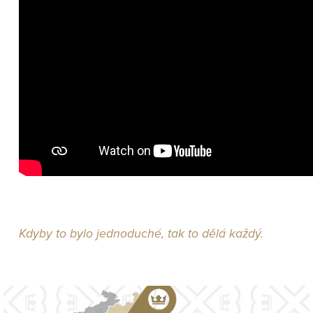
Kdyby to bylo jednoduché, tak to dělá každý.