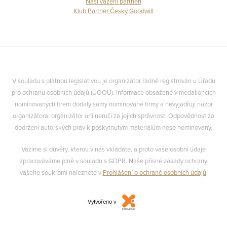
Naši vážení partneři
Klub Partner Český Goodwill
V souladu s platnou legislativou je organizátor řádně registrován u Úřadu
pro ochranu osobních údajů (ÚOOÚ). Informace obsažené v medailoncích
nominovaných firem dodaly samy nominované firmy a nevyjadřují názor
organizátora, organizátor ani neručí za jejich správnost. Odpovědnost za
dodržení autorských práv k poskytnutým materiálům nese nominovaný.
Vážíme si důvěry, kterou v nás vkládáte, a proto vaše osobní údaje
zpracováváme plně v souladu s GDPR. Naše přísné zásady ochrany
vašeho soukromí naleznete v
Prohlášení o ochraně osobních údajů
.
Vytvořeno v