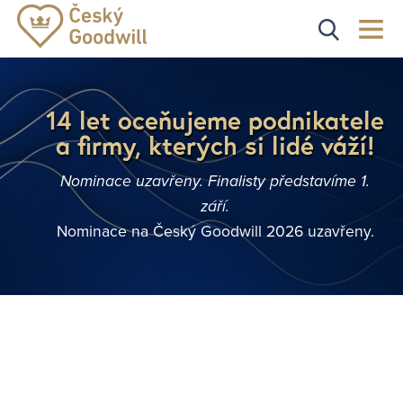
14 let oceňujeme podnikatele
a firmy, kterých si lidé váží!
Nominace uzavřeny. Finalisty představíme 1.
září.
Nominace na Český Goodwill 2026 uzavřeny.