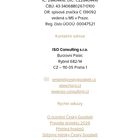
IČ: 28404416, DIČ: CZ28404416
ČBÚ: 43-3406880267/0100
OR: spisová značka C 139092
vedená u MS v Praze.
Reg. číslo ÚOOÚ: 00047521
Kontaktní adresa
ISO Consulting s.r.o.
Burzovní Palác
Rybná 682/14
CZ – 110 05 Praha 1
email(at)ceskygoodwill.cz
www.hpcg.cz
www.iso-consulting.cz
Rychlé odkazy
O ocenění Český Goodwill
Pravidla projektu 2026
Přehled finalistů
Stěžejní milníky Český Goodwill