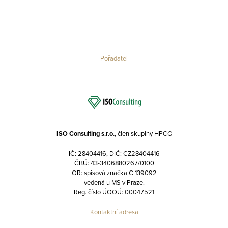
Pořadatel
ISO Consulting s.r.o.,
člen skupiny HPCG
IČ: 28404416, DIČ: CZ28404416
ČBÚ: 43-3406880267/0100
OR: spisová značka C 139092
vedená u MS v Praze.
Reg. číslo ÚOOÚ: 00047521
Kontaktní adresa