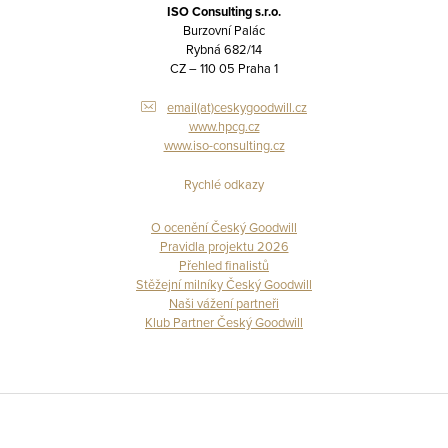
ISO Consulting s.r.o.
Burzovní Palác
Rybná 682/14
CZ – 110 05 Praha 1
email(at)ceskygoodwill.cz
www.hpcg.cz
www.iso-consulting.cz
Rychlé odkazy
O ocenění Český Goodwill
Pravidla projektu 2026
Přehled finalistů
Stěžejní milníky Český Goodwill
Naši vážení partneři
Klub Partner Český Goodwill