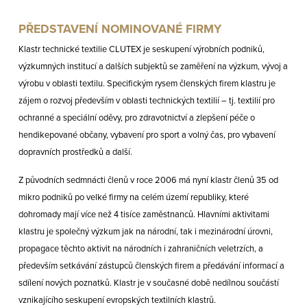
PŘEDSTAVENÍ NOMINOVANÉ FIRMY
Klastr technické textilie CLUTEX je seskupení výrobních podniků,
výzkumných institucí a dalších subjektů se zaměření na výzkum, vývoj a
výrobu v oblasti textilu. Specifickým rysem členských firem klastru je
zájem o rozvoj především v oblasti technických textilií – tj. textilií pro
ochranné a speciální oděvy, pro zdravotnictví a zlepšení péče o
hendikepované občany, vybavení pro sport a volný čas, pro vybavení
dopravních prostředků a další.
Z původních sedmnácti členů v roce 2006 má nyní klastr členů 35 od
mikro podniků po velké firmy na celém území republiky, které
dohromady mají více než 4 tisíce zaměstnanců. Hlavními aktivitami
klastru je společný výzkum jak na národní, tak i mezinárodní úrovni,
propagace těchto aktivit na národních i zahraničních veletrzích, a
především setkávání zástupců členských firem a předávání informací a
sdílení nových poznatků. Klastr je v současné době nedílnou součástí
vznikajícího seskupení evropských textilních klastrů.