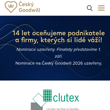
14 let oceňujeme podnikatele
a firmy, kterých si lidé váží!
Nominace uzavřeny. Finalisty představíme 1.
září.
Nominace na Český Goodwill 2026 uzavřeny.