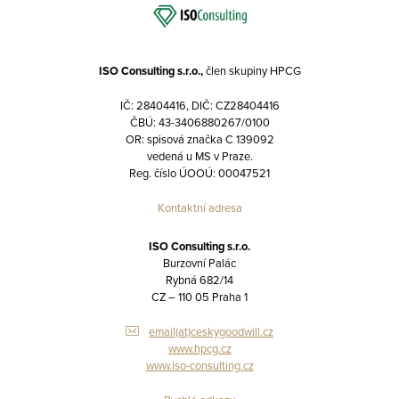
ISO Consulting s.r.o.,
člen skupiny HPCG
IČ: 28404416, DIČ: CZ28404416
ČBÚ: 43-3406880267/0100
OR: spisová značka C 139092
vedená u MS v Praze.
Reg. číslo ÚOOÚ: 00047521
Kontaktní adresa
ISO Consulting s.r.o.
Burzovní Palác
Rybná 682/14
CZ – 110 05 Praha 1
email(at)ceskygoodwill.cz
www.hpcg.cz
www.iso-consulting.cz