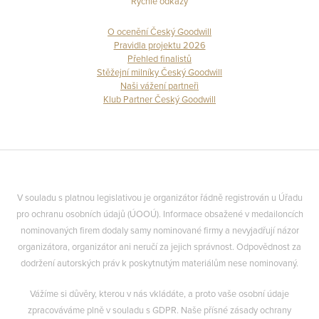
Rychlé odkazy
O ocenění Český Goodwill
Pravidla projektu 2026
Přehled finalistů
Stěžejní milníky Český Goodwill
Naši vážení partneři
Klub Partner Český Goodwill
V souladu s platnou legislativou je organizátor řádně registrován u Úřadu
pro ochranu osobních údajů (ÚOOÚ). Informace obsažené v medailoncích
nominovaných firem dodaly samy nominované firmy a nevyjadřují názor
organizátora, organizátor ani neručí za jejich správnost. Odpovědnost za
dodržení autorských práv k poskytnutým materiálům nese nominovaný.
Vážíme si důvěry, kterou v nás vkládáte, a proto vaše osobní údaje
zpracováváme plně v souladu s GDPR. Naše přísné zásady ochrany