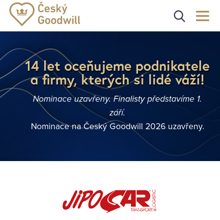
14 let oceňujeme podnikatele
a firmy, kterých si lidé váží!
Nominace uzavřeny. Finalisty představíme 1.
září.
Nominace na Český Goodwill 2026 uzavřeny.