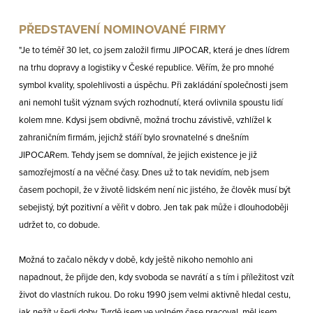
PŘEDSTAVENÍ NOMINOVANÉ FIRMY
"Je to téměř 30 let, co jsem založil firmu JIPOCAR, která je dnes lídrem
na trhu dopravy a logistiky v České republice. Věřím, že pro mnohé
symbol kvality, spolehlivosti a úspěchu. Při zakládání společnosti jsem
ani nemohl tušit význam svých rozhodnutí, která ovlivnila spoustu lidí
kolem mne. Kdysi jsem obdivně, možná trochu závistivě, vzhlížel k
zahraničním firmám, jejichž stáří bylo srovnatelné s dnešním
JIPOCARem. Tehdy jsem se domníval, že jejich existence je již
samozřejmostí a na věčné časy. Dnes už to tak nevidím, neb jsem
časem pochopil, že v životě lidském není nic jistého, že člověk musí být
sebejistý, být pozitivní a věřit v dobro. Jen tak pak může i dlouhodoběji
udržet to, co dobude.
Možná to začalo někdy v době, kdy ještě nikoho nemohlo ani
napadnout, že přijde den, kdy svoboda se navrátí a s tím i příležitost vzít
život do vlastních rukou. Do roku 1990 jsem velmi aktivně hledal cestu,
jak nežít v šedi doby. Tvrdě jsem ve volném čase pracoval, měl jsem