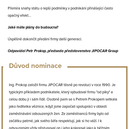
Přemíra snahy státu o lepší podmínky v podnikání přinášející často
opačný efekt…
Jaké máte plány do budoucna?
Úspěšně dokončit předání firmy další generaci.
Odpovídal Petr Prokop, předseda představenstva JIPOCAR Group
Důvod nominace
Ing. Prokop založil firmu JIPOCAR těsně po revoluci v roce 1990. Je
typickým příkladem podnikatele, který vybudoval firmu "od píky" a
celou dobu ji i sám řídil. Osobně jsem se s Petrem Prokopem setkala
jako ředitelka věznice, když jsme započali spolupráci v oblasti
zaměstnávání odsouzených žen. Ze zaměstnanců firmy bylo od
začátku patrné, jak svého šéfa respektují, jak si ho váží. I k
odsouzeným vždy přistupoval on i jeho kolegové jako k běžným