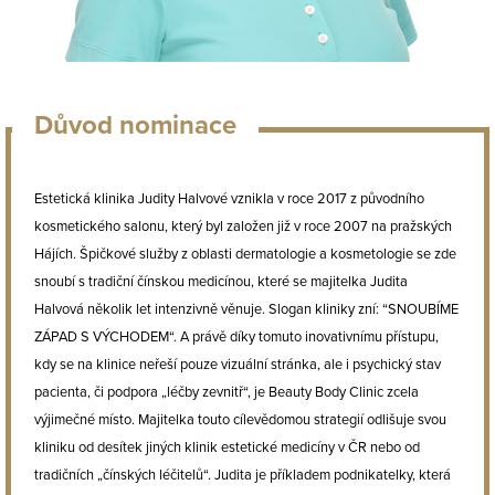
Důvod nominace
Estetická klinika Judity Halvové vznikla v roce 2017 z původního
kosmetického salonu, který byl založen již v roce 2007 na pražských
Hájích. Špičkové služby z oblasti dermatologie a kosmetologie se zde
snoubí s tradiční čínskou medicínou, které se majitelka Judita
Halvová několik let intenzivně věnuje. Slogan kliniky zní: “SNOUBÍME
ZÁPAD S VÝCHODEM“. A právě díky tomuto inovativnímu přístupu,
kdy se na klinice neřeší pouze vizuální stránka, ale i psychický stav
pacienta, či podpora „léčby zevnitř“, je Beauty Body Clinic zcela
výjimečné místo. Majitelka touto cílevědomou strategií odlišuje svou
kliniku od desítek jiných klinik estetické medicíny v ČR nebo od
tradičních „čínských léčitelů“. Judita je příkladem podnikatelky, která