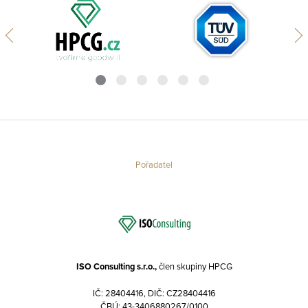
Pořadatel
ISO Consulting s.r.o.,
člen skupiny HPCG
IČ: 28404416, DIČ: CZ28404416
ČBÚ: 43-3406880267/0100