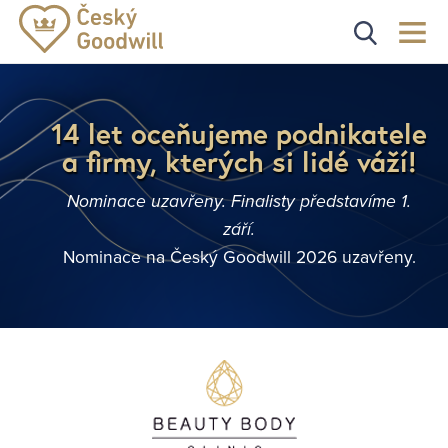
14 let oceňujeme podnikatele
a firmy, kterých si lidé váží!
Nominace uzavřeny. Finalisty představíme 1.
září.
Nominace na Český Goodwill 2026 uzavřeny.