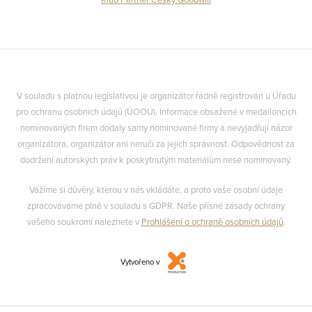
Klub Partner Český Goodwill
V souladu s platnou legislativou je organizátor řádně registrován u Úřadu
pro ochranu osobních údajů (ÚOOÚ). Informace obsažené v medailoncích
nominovaných firem dodaly samy nominované firmy a nevyjadřují názor
organizátora, organizátor ani neručí za jejich správnost. Odpovědnost za
dodržení autorských práv k poskytnutým materiálům nese nominovaný.
Vážíme si důvěry, kterou v nás vkládáte, a proto vaše osobní údaje
zpracováváme plně v souladu s GDPR. Naše přísné zásady ochrany
vašeho soukromí naleznete v
Prohlášení o ochraně osobních údajů
.
Vytvořeno v