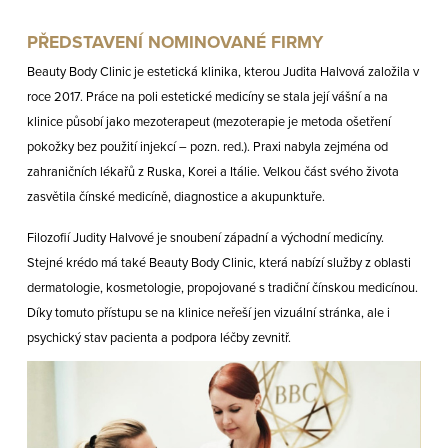
PŘEDSTAVENÍ NOMINOVANÉ FIRMY
Beauty Body Clinic je estetická klinika, kterou Judita Halvová založila v
roce 2017. Práce na poli estetické medicíny se stala její vášní a na
klinice působí jako mezoterapeut (mezoterapie je metoda ošetření
pokožky bez použití injekcí – pozn. red.). Praxi nabyla zejména od
zahraničních lékařů z Ruska, Korei a Itálie. Velkou část svého života
zasvětila čínské medicíně, diagnostice a akupunktuře.
Filozofií Judity Halvové je snoubení západní a východní medicíny.
Stejné krédo má také Beauty Body Clinic, která nabízí služby z oblasti
dermatologie, kosmetologie, propojované s tradiční čínskou medicínou.
Díky tomuto přístupu se na klinice neřeší jen vizuální stránka, ale i
psychický stav pacienta a podpora léčby zevnitř.