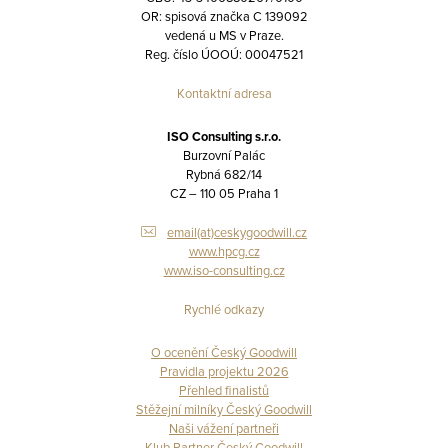
OR: spisová značka C 139092
vedená u MS v Praze.
Reg. číslo ÚOOÚ: 00047521
Kontaktní adresa
ISO Consulting s.r.o.
Burzovní Palác
Rybná 682/14
CZ – 110 05 Praha 1
email(at)ceskygoodwill.cz
www.hpcg.cz
www.iso-consulting.cz
Rychlé odkazy
O ocenění Český Goodwill
Pravidla projektu 2026
Přehled finalistů
Stěžejní milníky Český Goodwill
Naši vážení partneři