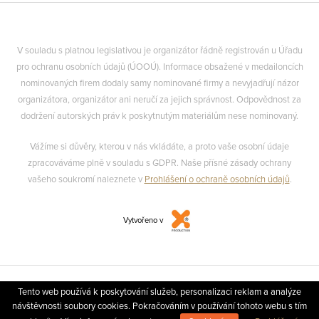
V souladu s platnou legislativou je organizátor řádně registrován u Úřadu
pro ochranu osobních údajů (ÚOOÚ). Informace obsažené v medailoncích
nominovaných firem dodaly samy nominované firmy a nevyjadřují názor
organizátora, organizátor ani neručí za jejich správnost. Odpovědnost za
dodržení autorských práv k poskytnutým materiálům nese nominovaný.
Vážíme si důvěry, kterou v nás vkládáte, a proto vaše osobní údaje
zpracováváme plně v souladu s GDPR. Naše přísné zásady ochrany
vašeho soukromí naleznete v
Prohlášení o ochraně osobních údajů
.
Vytvořeno v
Tento web používá k poskytování služeb, personalizaci reklam a analýze
návštěvnosti soubory cookies. Pokračováním v používání tohoto webu s tím