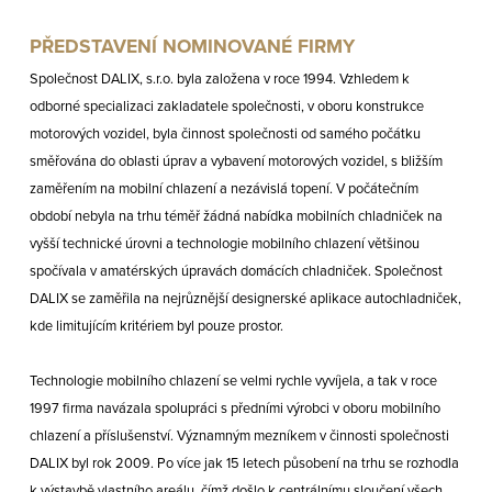
PŘEDSTAVENÍ NOMINOVANÉ FIRMY
Společnost DALIX, s.r.o. byla založena v roce 1994. Vzhledem k
odborné specializaci zakladatele společnosti, v oboru konstrukce
motorových vozidel, byla činnost společnosti od samého počátku
směřována do oblasti úprav a vybavení motorových vozidel, s bližším
zaměřením na mobilní chlazení a nezávislá topení. V počátečním
období nebyla na trhu téměř žádná nabídka mobilních chladniček na
vyšší technické úrovni a technologie mobilního chlazení většinou
spočívala v amatérských úpravách domácích chladniček. Společnost
DALIX se zaměřila na nejrůznější designerské aplikace autochladniček,
kde limitujícím kritériem byl pouze prostor.
Technologie mobilního chlazení se velmi rychle vyvíjela, a tak v roce
1997 firma navázala spolupráci s předními výrobci v oboru mobilního
chlazení a příslušenství. Významným mezníkem v činnosti společnosti
DALIX byl rok 2009. Po více jak 15 letech působení na trhu se rozhodla
k výstavbě vlastního areálu, čímž došlo k centrálnímu sloučení všech