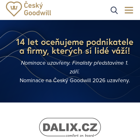
14 let oceňujeme podnikatele
a firmy, kterých si lidé váží!
Nominace uzavřeny. Finalisty představíme 1.
září.
Nominace na Český Goodwill 2026 uzavřeny.