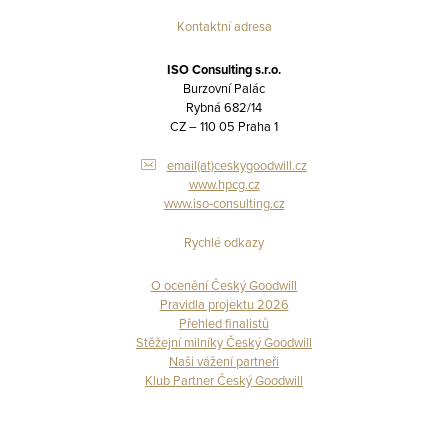
Kontaktní adresa
ISO Consulting s.r.o.
Burzovní Palác
Rybná 682/14
CZ – 110 05 Praha 1
email(at)ceskygoodwill.cz
www.hpcg.cz
www.iso-consulting.cz
Rychlé odkazy
O ocenění Český Goodwill
Pravidla projektu 2026
Přehled finalistů
Stěžejní milníky Český Goodwill
Naši vážení partneři
Klub Partner Český Goodwill