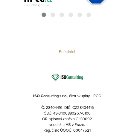
Pořadatel
ISO Consulting s.r.o.,
člen skupiny HPCG
IČ: 28404416, DIČ: CZ28404416
ČBÚ: 43-3406880267/0100
OR: spisová značka C 139092
vedená u MS v Praze.
Reg. číslo ÚOOÚ: 00047521