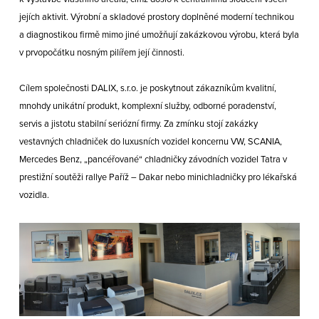
jejích aktivit. Výrobní a skladové prostory doplněné moderní technikou
a diagnostikou firmě mimo jiné umožňují zakázkovou výrobu, která byla
v prvopočátku nosným pilířem její činnosti.
Cílem společnosti DALIX, s.r.o. je poskytnout zákazníkům kvalitní,
mnohdy unikátní produkt, komplexní služby, odborné poradenství,
servis a jistotu stabilní seriózní firmy. Za zmínku stojí zakázky
vestavných chladniček do luxusních vozidel koncernu VW, SCANIA,
Mercedes Benz, „pancéřované“ chladničky závodních vozidel Tatra v
prestižní soutěži rallye Paříž – Dakar nebo minichladničky pro lékařská
vozidla.