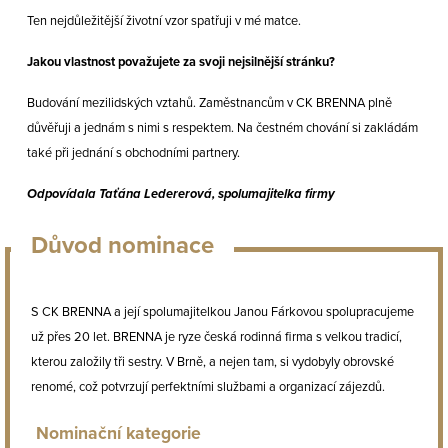
Ten nejdůležitější životní vzor spatřuji v mé matce.
Jakou vlastnost považujete za svoji nejsilnější stránku?
Budování mezilidských vztahů. Zaměstnancům v CK BRENNA plně
důvěřuji a jednám s nimi s respektem. Na čestném chování si zakládám
také při jednání s obchodními partnery.
Odpovídala Taťána Ledererová, spolumajitelka firmy
Důvod nominace
S CK BRENNA a její spolumajitelkou Janou Fárkovou spolupracujeme
už přes 20 let. BRENNA je ryze česká rodinná firma s velkou tradicí,
kterou založily tři sestry. V Brně, a nejen tam, si vydobyly obrovské
renomé, což potvrzují perfektními službami a organizací zájezdů.
Nominační kategorie