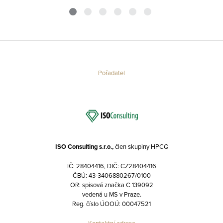
Pořadatel
ISO Consulting s.r.o.,
člen skupiny HPCG
IČ: 28404416, DIČ: CZ28404416
ČBÚ: 43-3406880267/0100
OR: spisová značka C 139092
vedená u MS v Praze.
Reg. číslo ÚOOÚ: 00047521