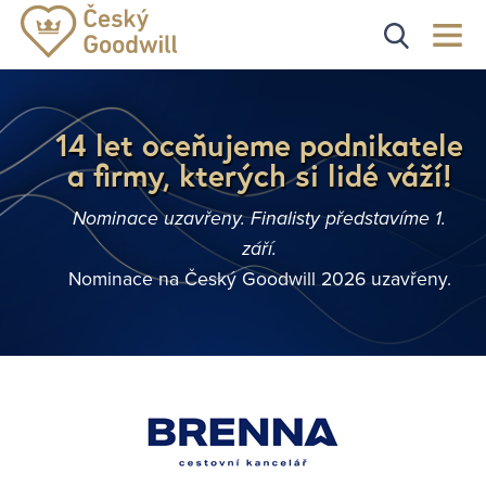
14 let oceňujeme podnikatele
a firmy, kterých si lidé váží!
Nominace uzavřeny. Finalisty představíme 1.
září.
Nominace na Český Goodwill 2026 uzavřeny.