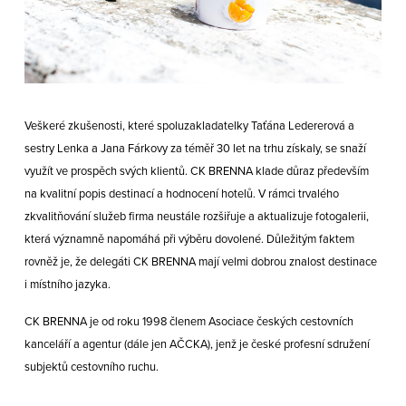
Veškeré zkušenosti, které spoluzakladatelky Taťána Ledererová a
sestry Lenka a Jana Fárkovy za téměř 30 let na trhu získaly, se snaží
využít ve prospěch svých klientů. CK BRENNA klade důraz především
na kvalitní popis destinací a hodnocení hotelů. V rámci trvalého
zkvalitňování služeb firma neustále rozšiřuje a aktualizuje fotogalerii,
která významně napomáhá při výběru dovolené. Důležitým faktem
rovněž je, že delegáti CK BRENNA mají velmi dobrou znalost destinace
i místního jazyka.
CK BRENNA je od roku 1998 členem Asociace českých cestovních
kanceláří a agentur (dále jen AČCKA), jenž je české profesní sdružení
subjektů cestovního ruchu.