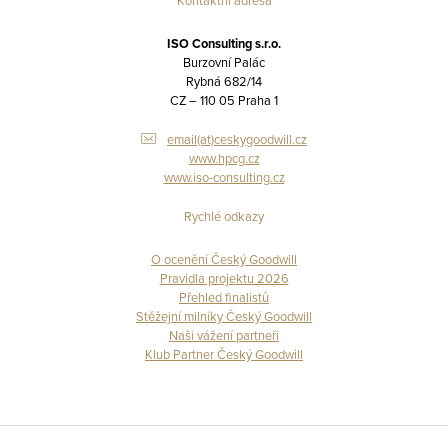
Kontaktní adresa
ISO Consulting s.r.o.
Burzovní Palác
Rybná 682/14
CZ – 110 05 Praha 1
email(at)ceskygoodwill.cz
www.hpcg.cz
www.iso-consulting.cz
Rychlé odkazy
O ocenění Český Goodwill
Pravidla projektu 2026
Přehled finalistů
Stěžejní milníky Český Goodwill
Naši vážení partneři
Klub Partner Český Goodwill