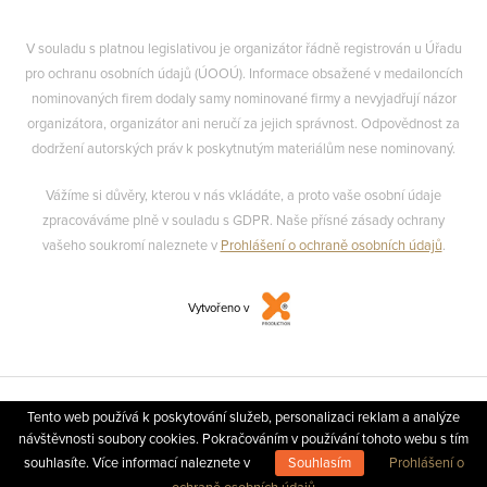
V souladu s platnou legislativou je organizátor řádně registrován u Úřadu
pro ochranu osobních údajů (ÚOOÚ). Informace obsažené v medailoncích
nominovaných firem dodaly samy nominované firmy a nevyjadřují názor
organizátora, organizátor ani neručí za jejich správnost. Odpovědnost za
dodržení autorských práv k poskytnutým materiálům nese nominovaný.
Vážíme si důvěry, kterou v nás vkládáte, a proto vaše osobní údaje
zpracováváme plně v souladu s GDPR. Naše přísné zásady ochrany
vašeho soukromí naleznete v
Prohlášení o ochraně osobních údajů
.
Vytvořeno v
Tento web používá k poskytování služeb, personalizaci reklam a analýze
návštěvnosti soubory cookies. Pokračováním v používání tohoto webu s tím
souhlasíte. Více informací naleznete v
Souhlasím
Prohlášení o