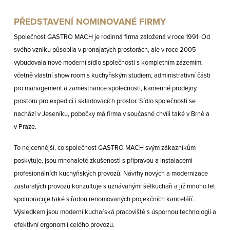
PŘEDSTAVENÍ NOMINOVANÉ FIRMY
Společnost GASTRO MACH je rodinná firma založená v roce 1991. Od
svého vzniku působila v pronajatých prostorách, ale v roce 2005
vybudovala nové moderní sídlo společnosti s kompletním zázemím,
včetně vlastní show room s kuchyňským studiem, administrativní části
pro management a zaměstnance společnosti, kamenné prodejny,
prostoru pro expedici i skladovacích prostor. Sídlo společnosti se
nachází v Jeseníku, pobočky má firma v současné chvíli také v Brně a
v Praze.
To nejcennější, co společnost GASTRO MACH svým zákazníkům
poskytuje, jsou mnohaleté zkušenosti s přípravou a instalacemi
profesionálních kuchyňských provozů. Návrhy nových a modernizace
zastaralých provozů konzultuje s uznávanými šéfkuchaři a již mnoho let
spolupracuje také s řadou renomovaných projekčních kanceláří.
Výsledkem jsou moderní kuchařská pracoviště s úspornou technologií a
efektivní ergonomií celého provozu.