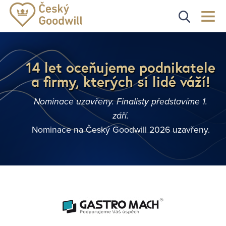
14 let oceňujeme podnikatele
a firmy, kterých si lidé váží!
Nominace uzavřeny. Finalisty představíme 1.
září.
Nominace na Český Goodwill 2026 uzavřeny.