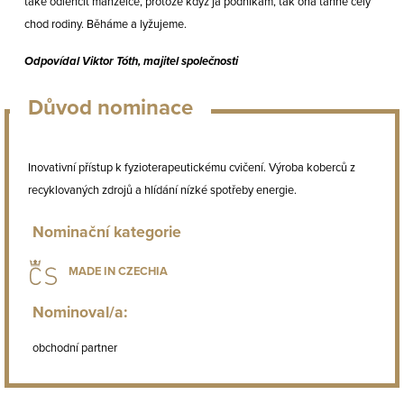
také odlehčit manželce, protože když já podnikám, tak ona táhne celý
chod rodiny. Běháme a lyžujeme.
Odpovídal Viktor Tóth, majitel společnosti
Důvod nominace
Inovativní přístup k fyzioterapeutickému cvičení. Výroba koberců z
recyklovaných zdrojů a hlídání nízké spotřeby energie.
Nominační kategorie
MADE IN CZECHIA
Nominoval/a:
obchodní partner