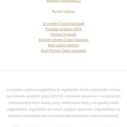
www.iso-consulting.cz
Rychlé odkazy
O ocenění Český Goodwill
Pravidla projektu 2026
Přehled finalistů
Stěžejní milníky Český Goodwill
Naši vážení partneři
Klub Partner Český Goodwill
V souladu s platnou legislativou je organizátor řádně registrován u Úřadu
pro ochranu osobních údajů (ÚOOÚ). Informace obsažené v medailoncích
nominovaných firem dodaly samy nominované firmy a nevyjadřují názor
organizátora, organizátor ani neručí za jejich správnost. Odpovědnost za
dodržení autorských práv k poskytnutým materiálům nese nominovaný.