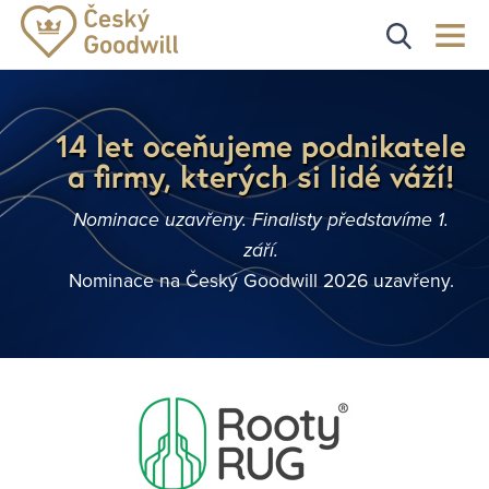
14 let oceňujeme podnikatele
a firmy, kterých si lidé váží!
Nominace uzavřeny. Finalisty představíme 1.
září.
Nominace na Český Goodwill 2026 uzavřeny.