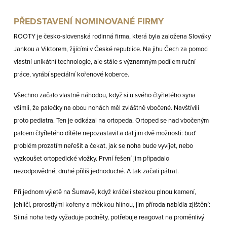
PŘEDSTAVENÍ NOMINOVANÉ FIRMY
ROOTY je česko-slovenská rodinná firma, která byla založena Slováky
Jankou a Viktorem, žijícími v České republice. Na jihu Čech za pomoci
vlastní unikátní technologie, ale stále s významným podílem ruční
práce, vyrábí speciální kořenové koberce.
Všechno začalo vlastně náhodou, když si u svého čtyřletého syna
všimli, že palečky na obou nohách měl zvláštně vbočené. Navštívili
proto pediatra. Ten je odkázal na ortopeda. Ortoped se nad vbočeným
palcem čtyřletého dítěte nepozastavil a dal jim dvě možnosti: buď
problém prozatím neřešit a čekat, jak se noha bude vyvíjet, nebo
vyzkoušet ortopedické vložky. První řešení jim připadalo
nezodpovědné, druhé příliš jednoduché. A tak začali pátrat.
Při jednom výletě na Šumavě, když kráčeli stezkou plnou kamení,
jehličí, prorostlými kořeny a měkkou hlínou, jim příroda nabídla zjištění:
Silná noha tedy vyžaduje podněty, potřebuje reagovat na proměnlivý