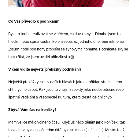
Co Vás přivedlo k podnikání?
Byla to touha realizovat se v něčem, co dává smysl. Dlouho jsem to
hledal, nebo spíše koukal kolem sebe, až jednoho dne nám řekněme
„osud“ hodil pod nohy problém se synovýma nohama. Podnikatelsky se
tomu říká, že jsem uviděl příležitost :o)))
V čem vidíte největší překážky podnikání?
Největší překážky jsou v našich hlavách jako například strach, nebo
chtít rychle uspět. Pak jsou to vnější aspekty jako nedostatečné resp.
špatné vzdělání a všeobecně kultura, která trestá dělání chyb.
Zbývá Vám čas na koníčky?
Mám velice málo volného času. Když už něco dělám jako koníček, tak
to volím, aby alespoň jedno dítě bylo se mnou (a já s ním). Musím totiž