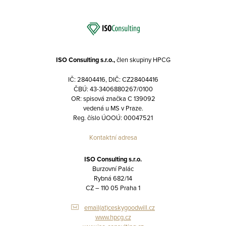
ISO Consulting s.r.o.,
člen skupiny HPCG
IČ: 28404416, DIČ: CZ28404416
ČBÚ: 43-3406880267/0100
OR: spisová značka C 139092
vedená u MS v Praze.
Reg. číslo ÚOOÚ: 00047521
Kontaktní adresa
ISO Consulting s.r.o.
Burzovní Palác
Rybná 682/14
CZ – 110 05 Praha 1
email(at)ceskygoodwill.cz
www.hpcg.cz