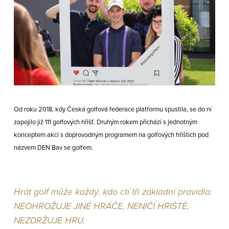
Od roku 2018, kdy Česká golfová federace platformu spustila, se do ní
zapojilo již 111 golfových hřišť. Druhým rokem přichází s jednotným
konceptem akcí s doprovodným programem na golfových hřištích pod
názvem DEN Bav se golfem.
Hrát golf může každý, kdo ctí tři základní pravidla:
NEOHROŽUJE JINÉ HRÁČE, NENIČÍ HRIŠTĚ,
NEZDRŽUJE HRU.