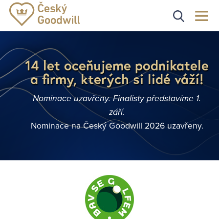
14 let oceňujeme podnikatele
a firmy, kterých si lidé váží!
Nominace uzavřeny. Finalisty představíme 1.
září.
Nominace na Český Goodwill 2026 uzavřeny.