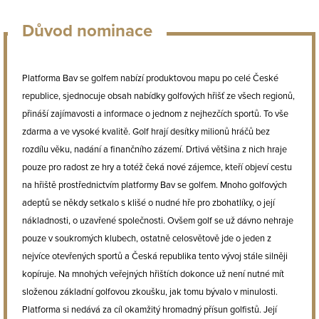
Důvod nominace
Platforma Bav se golfem nabízí produktovou mapu po celé České
republice, sjednocuje obsah nabídky golfových hřišť ze všech regionů,
přináší zajímavosti a informace o jednom z nejhezčích sportů. To vše
zdarma a ve vysoké kvalitě. Golf hrají desítky milionů hráčů bez
rozdílu věku, nadání a finančního zázemí. Drtivá většina z nich hraje
pouze pro radost ze hry a totéž čeká nové zájemce, kteří objeví cestu
na hřiště prostřednictvím platformy Bav se golfem. Mnoho golfových
adeptů se někdy setkalo s klišé o nudné hře pro zbohatlíky, o její
nákladnosti, o uzavřené společnosti. Ovšem golf se už dávno nehraje
pouze v soukromých klubech, ostatně celosvětově jde o jeden z
nejvíce otevřených sportů a Česká republika tento vývoj stále silněji
kopíruje. Na mnohých veřejných hřištích dokonce už není nutné mít
složenou základní golfovou zkoušku, jak tomu bývalo v minulosti.
Platforma si nedává za cíl okamžitý hromadný přísun golfistů. Její