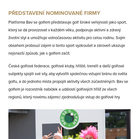
PŘEDSTAVENÍ NOMINOVANÉ FIRMY
Platforma Bav se golfem představuje golf široké veřejnosti jako sport,
který se dá provozovat v každém věku, podporuje aktivní a zdravý
životní styl a umožňuje volnočasovou aktivitu pro celou rodinu. Svým
obsahem probouzí zájem si tento sport vyzkoušet a zároveň ukazuje
nejsnazší způsob, jak s golfem začít.
Česká golfová federace, golfové kluby, hřiště, trenéři a další golfové
subjekty spojili své síly, aby vytvořili společnou vstupní bránu do světa
golfu, a do jednoho místa propojili aktivity všech zúčastněných. Bav se
golfem je rozcestník nabídek a událostí golfových hřišť ze všech
regionů, který novému zájemci zjednodušuje vstup do golfové hry.