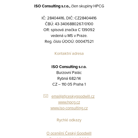
ISO Consulting s.r.o.,
člen skupiny HPCG
IČ: 28404416, DIČ: CZ28404416
ČBÚ: 43-3406880267/0100
OR: spisová značka C 139092
vedená u MS v Praze.
Reg. číslo ÚOOÚ: 00047521
Kontaktní adresa
ISO Consulting s.r.o.
Burzovní Palác
Rybná 682/14
CZ – 110 05 Praha 1
email(at)ceskygoodwill.cz
www.hpcg.cz
www.iso-consulting.cz
Rychlé odkazy
O ocenění Český Goodwill