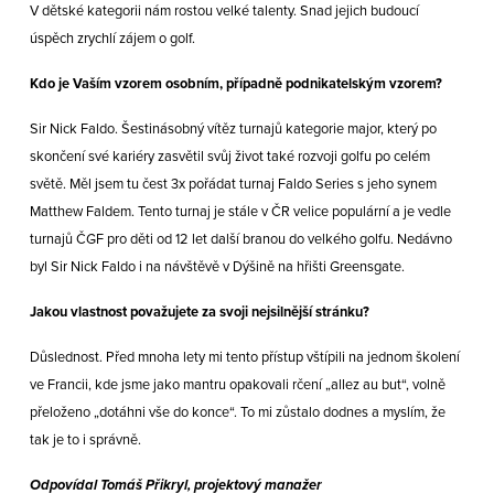
V dětské kategorii nám rostou velké talenty. Snad jejich budoucí
úspěch zrychlí zájem o golf.
Kdo je Vaším vzorem osobním, případně podnikatelským vzorem?
Sir Nick Faldo. Šestinásobný vítěz turnajů kategorie major, který po
skončení své kariéry zasvětil svůj život také rozvoji golfu po celém
světě. Měl jsem tu čest 3x pořádat turnaj Faldo Series s jeho synem
Matthew Faldem. Tento turnaj je stále v ČR velice populární a je vedle
turnajů ČGF pro děti od 12 let další branou do velkého golfu. Nedávno
byl Sir Nick Faldo i na návštěvě v Dýšině na hřišti Greensgate.
Jakou vlastnost považujete za svoji nejsilnější stránku?
Důslednost. Před mnoha lety mi tento přístup vštípili na jednom školení
ve Francii, kde jsme jako mantru opakovali rčení „allez au but“, volně
přeloženo „dotáhni vše do konce“. To mi zůstalo dodnes a myslím, že
tak je to i správně.
Odpovídal Tomáš Přikryl, projektový manažer