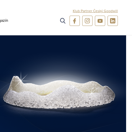
Klub Partner Český Goodwill
azín