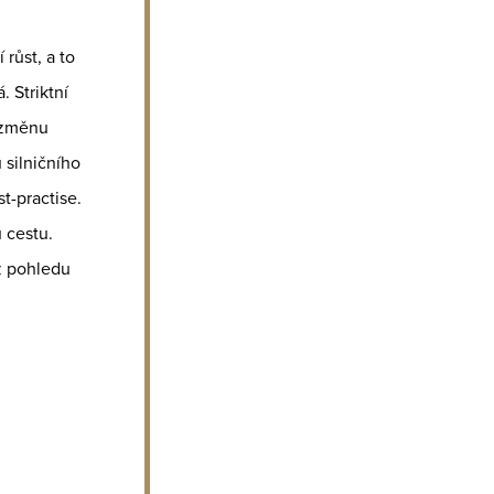
růst, a to
 Striktní
o změnu
 silničního
st-practise.
 cestu.
z pohledu