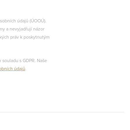
 osobních údajů (ÚOOÚ).
y a nevyjadřují názor
ských práv k poskytnutým
 v souladu s GDPR. Naše
obních údajů
.