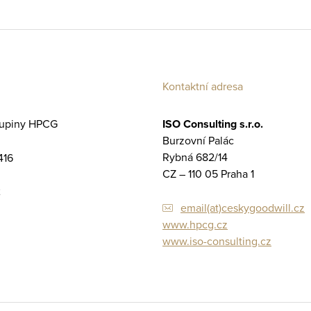
Kontaktní adresa
kupiny HPCG
ISO Consulting s.r.o.
Burzovní Palác
Rybná 682/14
416
CZ – 110 05 Praha 1
2
email(at)ceskygoodwill.cz
www.hpcg.cz
www.iso-consulting.cz