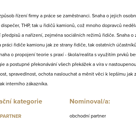
působ řízení firmy a práce se zaměstnanci. Snaha o jejich osobní 
c dispečer, THP, tak u řidičů kamionů, což mnoho dopravců nedělá.
 předpisů a nařízení, zejména sociálních režimů řidiče. Snaha 
práci řidiče kamionu jak ze strany řidiče, tak ostatních účastníků
aha o propojení teorie s praxí - škola/realita s využitím prvků be
gie a postupné překonávání všech překážek a víra v nastoupenou
st, spravedlnost, ochota naslouchat a měnit věci k lepšímu jak 
tak interního zákazníka.
ční kategorie
Nominoval/a:
obchodní partner
PARTNER