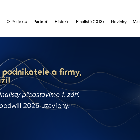
d
O Projektu
Partneři
Historie
Finalisté 2013+
Novinky
Mag
 podnikatele a firmy,
ží!
alisty představíme 1. září.
odwill 2026 uzavřeny.