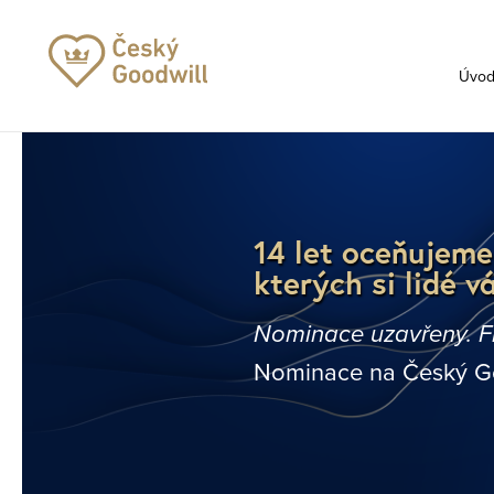
Úvo
14 let oceňujeme
kterých si lidé vá
Nominace uzavřeny. Fin
Nominace na Český Go