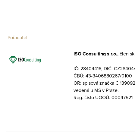
Pořadatel
ISO Consulting s.r.o.,
člen s
IČ: 28404416, DIČ: CZ28404
ČBÚ: 43-3406880267/0100
OR: spisová značka C 13909
vedená u MS v Praze.
Reg. číslo ÚOOÚ: 00047521