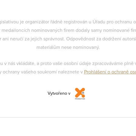
gislativou je organizátor řádně registrován u Úřadu pro ochranu
 medailoncích nominovaných firem dodaly samy nominované firm
or ani neručí za jejich správnost. Odpovědnost za dodržení autor
materiálům nese nominovaný.
ou v nás vkládáte, a proto vaše osobní údaje zpracováváme plně
y ochrany vašeho soukromí naleznete v
Prohlášení o ochraně os
Vytvořeno v