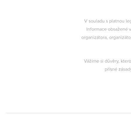
V souladu s platnou le
Informace obsažené v
organizátora, organizát
Vážíme si důvěry, kter
přísné zásad