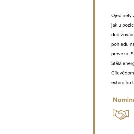
Ojedinělý z
jak u pozi
dodržování
pohledu na 
provozu. Sn
Stálá ener
Cílevědomo
externího 
Nomina